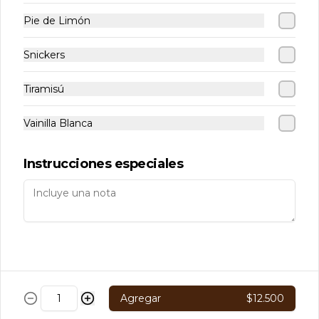
WhatsApp: +56 9 8223 0126
Pie de Limón
Visítanos
Términos y condiciones
Snickers
Política de privacidad
Tiramisú
Redes sociales
Vainilla Blanca
Instagram
Instrucciones especiales
Mi cuenta
Pedir
Iniciar sesión
Powered by
Agregar
$12.500