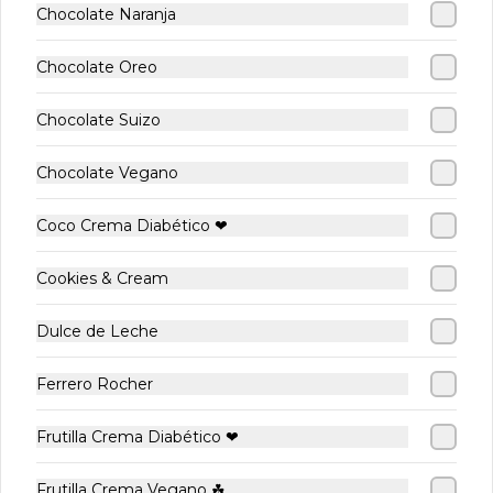
Chocolate Naranja
Chocolate Oreo
Chocolate Suizo
Chocolate Vegano
Crepe Manjar
Crepe Manjar
Crepe 
Banana
Mix Fru
Coco Crema Diabético ❤
$8.900
$9.900
$10.900
Cookies & Cream
Dulce de Leche
PASTELERÍA & BOLLERÍA 🥮
Ver más
Ferrero Rocher
Frutilla Crema Diabético ❤
Frutilla Crema Vegano ☘