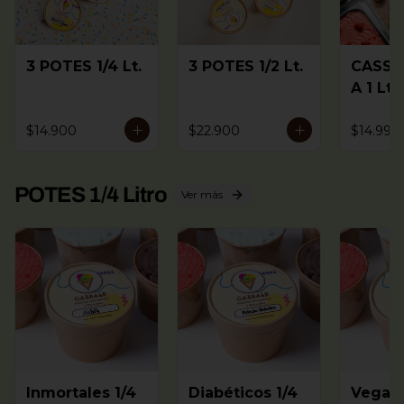
3 POTES 1/4 Lt.
3 POTES 1/2 Lt.
CASSA
A 1 Lt.
(2 a 4
sabore
$14.900
$22.900
$14.990
)
POTES 1/4 Litro
Ver más
Inmortales 1/4
Diabéticos 1/4
Vegano