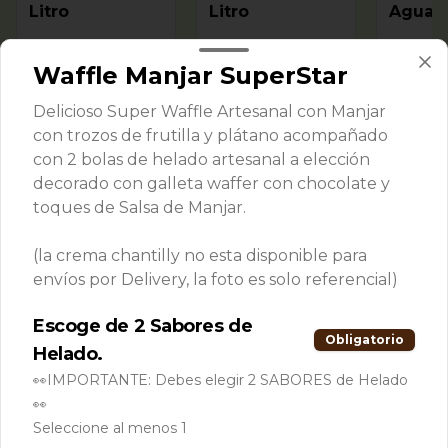
Litro
Litro
Agua 
Litro
$5.900
$5.900
$5.900
Waffle Manjar SuperStar
Delicioso Super Waffle Artesanal con Manjar
POTES 1/2 Litro.
Ver más
con trozos de frutilla y plátano acompañado
con 2 bolas de helado artesanal a elección
decorado con galleta waffer con chocolate y
toques de Salsa de Manjar.
(la crema chantilly no esta disponible para
envíos por Delivery, la foto es solo referencial)
Escoge de 2 Sabores de
Obligatorio
Inmortales 1/2
Diabéticos 1/2
Vegano
Helado.
Litro
Litro
Agua 
👀IMPORTANTE: Debes elegir 2 SABORES de Helado
Litro
👀
$8.500
$8.500
$8.500
Seleccione al menos 1