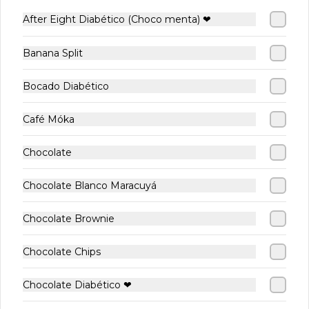
After Eight Diabético (Choco menta) ❤
WAFFLES ARTESANALES🧇
Ver más
Banana Split
-
12
%
-
10
%
-
18
%
Bocado Diabético
Café Móka
Chocolate
Waffle Manjar
Waffle Manjar
Waffle
Chocolate Blanco Maracuyá
Banana
MIX Fr
$7.500
$8.900
$8.900
Chocolate Brownie
$8.500
$9.900
$10.900
Chocolate Chips
CRÊPES ARTESANALES
Ver más
Chocolate Diabético ❤