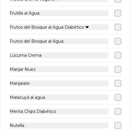
Frutilla al Agua
Barquillos
Brownie con
Croiss
Frutos del Bosque al Agua Diabético ❤
Artesanales
Nueces
Jamón
Queso
Frutos del Bosque al Agua
$650
$4.200
$5.200
Lúcuma Crema
Manjar Nuez
Manjarate
Maracuyá al agua
Menta Chips Diabético
Conócenos
Nutella