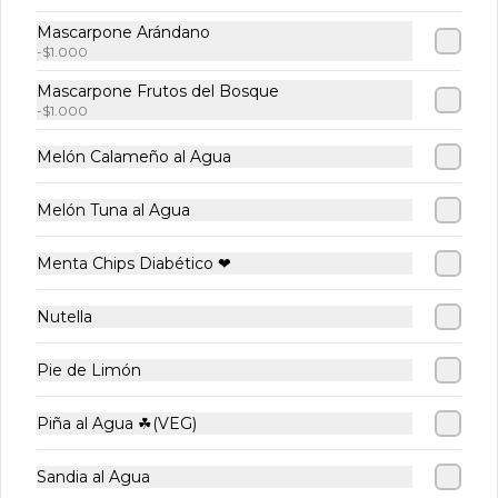
Mascarpone Arándano
-
$1.000
Mascarpone Frutos del Bosque
Barquillos
Brownie con
Croiss
-
$1.000
Artesanales
Nueces
Jamón
Queso
Melón Calameño al Agua
$650
$4.200
$5.200
Melón Tuna al Agua
Menta Chips Diabético ❤
Nutella
Pie de Limón
Piña al Agua ☘(VEG)
Conócenos
Sandia al Agua