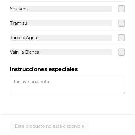
WhatsApp: +56 9 8223 0126
Snickers
Visítanos
Términos y condiciones
Tiramisú
Política de privacidad
Tuna al Agua
Redes sociales
Vainilla Blanca
Instagram
Instrucciones especiales
Mi cuenta
Pedir
Iniciar sesión
Powered by
Este producto no esta disponible