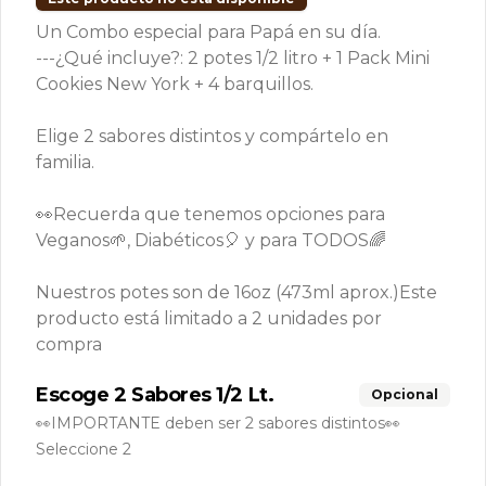
Un Combo especial para Papá en su día.
---¿Qué incluye?: 2 potes 1/2 litro + 1 Pack Mini
3 POTES 1/4 Lt.
3 POTES 1/2 Lt.
CASSA
Cookies New York + 4 barquillos.
A 1 Lt.
(2 a 4
Elige 2 sabores distintos y compártelo en
sabore
$14.900
$22.900
$14.990
familia.
)
👀Recuerda que tenemos opciones para
POTES 1/4 Litro
Ver más
Veganos🌱, Diabéticos🎈 y para TODOS🌈
Nuestros potes son de 16oz (473ml aprox.)
Este
producto está limitado a 2 unidades por
compra
Escoge 2 Sabores 1/2 Lt.
Opcional
👀IMPORTANTE deben ser 2 sabores distintos👀
Seleccione 2
Inmortales 1/4
Diabéticos 1/4
Vegano