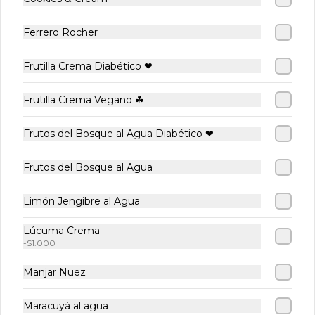
Ferrero Rocher
Frutilla Crema Diabético ❤
Frutilla Crema Vegano ☘
Crepe Manjar
Crepe Manjar
Crepe 
Frutos del Bosque al Agua Diabético ❤
Banana
Mix Fru
Frutos del Bosque al Agua
$8.900
$9.900
$10.900
Limón Jengibre al Agua
PASTELERÍA & BOLLERÍA 🥮
Ver más
Lúcuma Crema
-
$1.000
Manjar Nuez
Maracuyá al agua