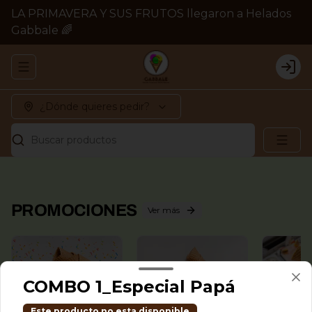
LA PRIMAVERA Y SUS FRUTOS llegaron a Helados
Gabbale 🌈
Abrir menu de navegación
Logi
¿Dónde quieres pedir?
Buscar productos
PROMOCIONES
Ver más
COMBO 1_Especial Papá
Este producto no esta disponible