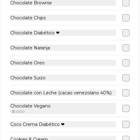
Chocolate Brownie
WAFFLES ARTESANALES🧇
Ver más
Chocolate Chips
-
12
%
-
10
%
-
18
%
Chocolate Diabético ❤
Chocolate Naranja
Chocolate Oreo
Chocolate Suizo
Waffle Manjar
Waffle Manjar
Waffle
Banana
MIX Fr
Chocolate con Leche (cacao venezolano 40%)
$7.500
$8.900
$8.900
$8.500
$9.900
$10.900
Chocolate Vegano
-
$1.000
Coco Crema Diabético ❤
CRÊPES ARTESANALES
Ver más
Cookies & Cream