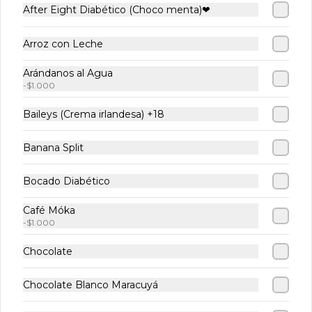
Litro
Litro
Agua 
After Eight Diabético (Choco menta)❤
Litro
$5.900
$5.900
$5.900
Arroz con Leche
Arándanos al Agua
-
$1.000
POTES 1/2 Litro.
Ver más
Baileys (Crema irlandesa) +18
Banana Split
Bocado Diabético
Café Móka
-
$1.000
Inmortales 1/2
Diabéticos 1/2
Vegano
Chocolate
Litro
Litro
Agua 
Litro
Chocolate Blanco Maracuyá
$8.500
$8.500
$8.500