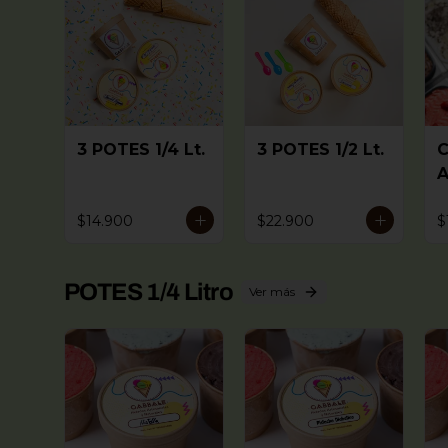
3 POTES 1/4 Lt.
3 POTES 1/2 Lt.
A
(
s
$14.900
$22.900
$
)
POTES 1/4 Litro
Ver más