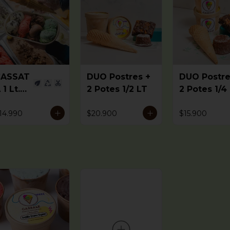
CASSAT
DUO Postres +
DUO Postre
 1 Lt.
2 Potes 1/2 LT
2 Potes 1/4
2 a 4
abores
14.990
$20.900
$15.900