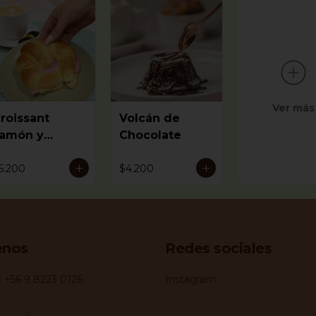
Ver más
roissant
Volcán de
amón y
Chocolate
Queso
5.200
$4.200
enos
Redes sociales
 +56 9 8223 0126
Instagram