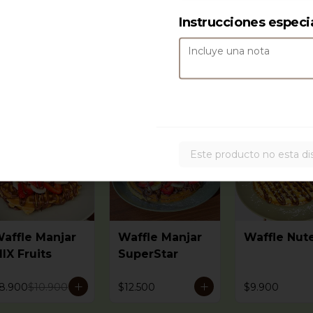
gua 🌱 1/2
itro
Instrucciones especi
8.500
18
%
Este producto no esta di
affle Manjar
Waffle Manjar
Waffle Nute
IX Fruits
SuperStar
8.900
$10.900
$12.500
$9.900