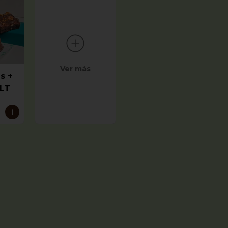
Ver más
s +
 LT