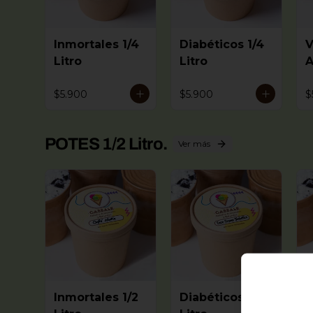
Inmortales 1/4
Diabéticos 1/4
V
Litro
Litro
A
L
$5.900
$5.900
$
POTES 1/2 Litro.
Ver más
Inmortales 1/2
Diabéticos 1/2
V