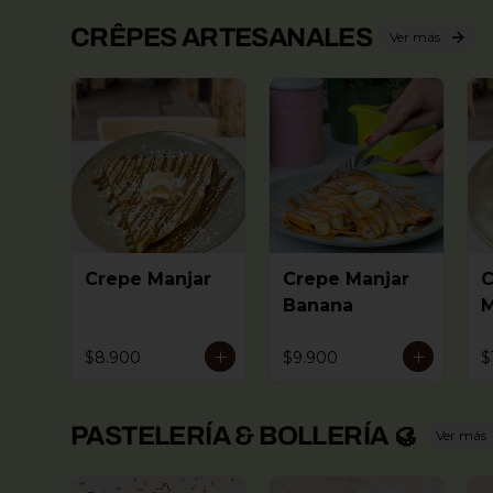
CRÊPES ARTESANALES
Ver más
Crepe Manjar
Crepe Manjar
C
Banana
M
$8.900
$9.900
$
PASTELERÍA & BOLLERÍA 🥮
Ver más