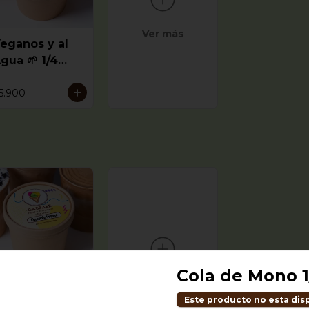
Ver más
eganos y al
gua 🌱 1/4
itro
5.900
Cola de Mono 1
Ver más
eganos y al
Este producto no esta dis