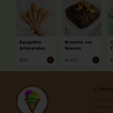
Barquillos
Brownie con
C
Artesanales
Nueces
J
$650
$4.200
$
Conóc
WhatsApp:
Visítanos