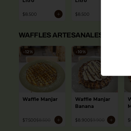
Litro
Litro
A
L
$8.500
$8.500
$
WAFFLES ARTESANALES🧇
Ver más
-
12
%
-
10
%
-
Waffle Manjar
Waffle Manjar
W
Banana
M
$7.500
$8.500
$8.900
$9.900
$