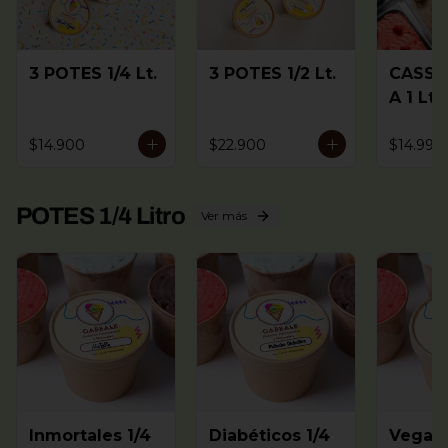
3 POTES 1/4 Lt.
3 POTES 1/2 Lt.
CASSA
A 1 Lt.
(2 a 4
sabore
$14.900
$22.900
$14.990
)
POTES 1/4 Litro
Ver más
Inmortales 1/4
Diabéticos 1/4
Vegano