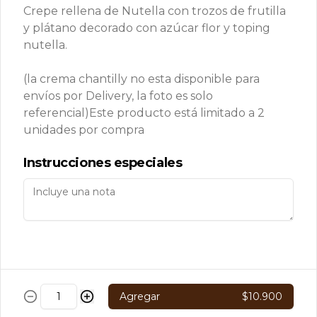
Crepe rellena de Nutella con trozos de frutilla
WhatsApp: +56 9 8223 0126
y plátano decorado con azúcar flor y toping
Visítanos
nutella.
Términos y condiciones
Política de privacidad
(la crema chantilly no esta disponible para
envíos por Delivery, la foto es solo
Redes sociales
referencial)
Este producto está limitado a 2
unidades por compra
Instagram
Instrucciones especiales
Mi cuenta
Pedir
Iniciar sesión
Powered by
Agregar
$10.900