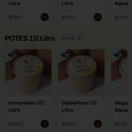
Litro
Litro
Agua 
Litro
$5.900
$5.900
$5.900
POTES 1/2 Litro.
Ver más
Inmortales 1/2
Diabéticos 1/2
Vegano
Litro
Litro
Agua 
Litro
$8.500
$8.500
$8.500