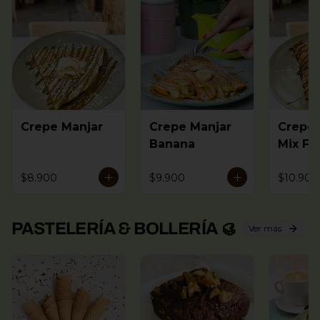
Crepe Manjar
Crepe Manjar
Crepe 
Banana
Mix Fru
$8.900
$9.900
$10.900
PASTELERÍA & BOLLERÍA 🥮
Ver más