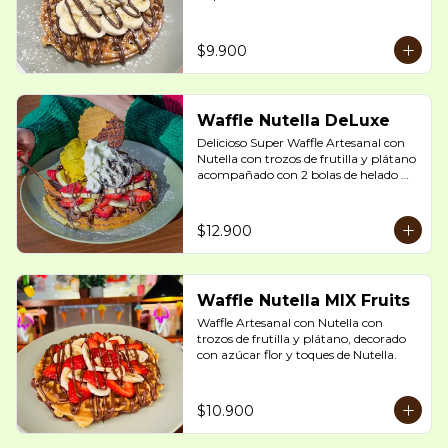
$9.900
Waffle Nutella DeLuxe
Delicioso Super Waffle Artesanal con 
Nutella con trozos de frutilla y plátano 
acompañado con 2 bolas de helado 
artesanal a elección decorado con  
galleta waffer con chocolate.

$12.900
(la crema chantilly no esta disponible 
para envíos por Delivery, la foto es solo 
referencial)
Waffle Nutella MIX Fruits
Waffle Artesanal con Nutella con 
trozos de frutilla y plátano, decorado 
con azúcar flor y toques de Nutella.
$10.900