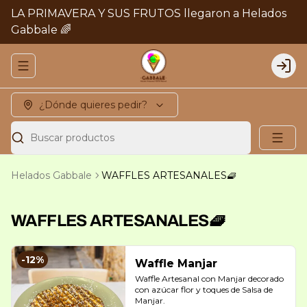
LA PRIMAVERA Y SUS FRUTOS llegaron a Helados
Gabbale 🌈
Abrir menu de navegación
Logi
¿Dónde quieres pedir?
Buscar productos
Helados Gabbale
WAFFLES ARTESANALES🧇
WAFFLES ARTESANALES🧇
-
12
%
Waffle Manjar
Waffle Artesanal con Manjar decorado 
con azúcar flor y toques de Salsa de 
Manjar.