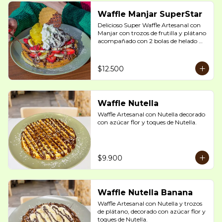
Waffle Manjar SuperStar
Delicioso Super Waffle Artesanal con 
Manjar con trozos de frutilla y plátano 
acompañado con 2 bolas de helado 
artesanal a elección decorado con 
galleta waffer con chocolate y toques 
de Salsa de Manjar.

$12.500
(la crema chantilly no esta disponible 
para envíos por Delivery, la foto es solo 
referencial)
Waffle Nutella
Waffle Artesanal con Nutella decorado 
con azúcar flor y toques de Nutella.
$9.900
Waffle Nutella Banana
Waffle Artesanal con Nutella y trozos 
de plátano, decorado con azúcar flor y 
toques de Nutella.