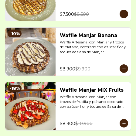
$7.500
$8.500
-
10
%
Waffle Manjar Banana
Waffle Artesanal con Manjar y trozos 
de plátano, decorado con azúcar flor y 
toques de Salsa de Manjar.
$8.900
$9.900
-
18
%
Waffle Manjar MIX Fruits
Waffle Artesanal con Manjar con 
trozos de frutilla y plátano, decorado 
con azúcar flor y toques de Salsa de 
Manjar.
$8.900
$10.900